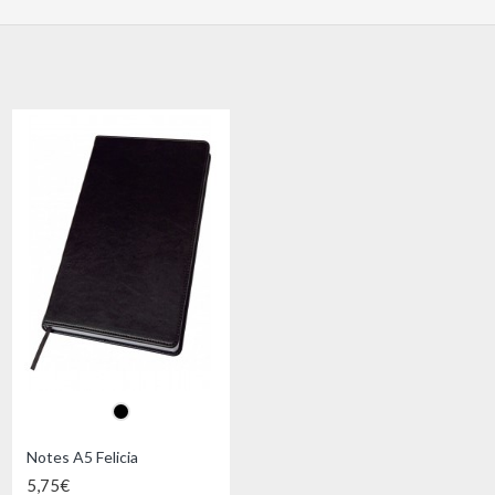
Notes A5 Felicia
Notes A4 Feodora
5,75€
8,59€