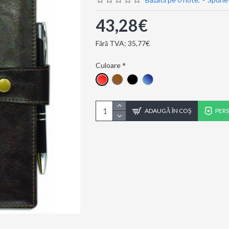
43,28€
Fără TVA: 35,77€
Culoare
ADAUGĂ ÎN COŞ
PER