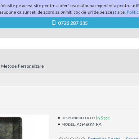
folosite pe acest site pentru a oferi cea mai buna experienta pentru utili
supune ca sunteti de acord sa primiti cookie-uri de pe acest site.
Politi
0722 287 335
Metode Personalizare
În Stoc
DISPONIBILITATE:
AG460MIRA
MODEL:
Bazată pe 0 note.
-
Spune-