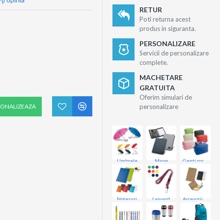
RETUR
Poti returna acest
produs in siguranta.
PERSONALIZARE
Servicii de personalizare
complete.
MACHETARE
GRATUITA
Oferim simulari de
SONALIZEAZA
personalizare
Umbrele
Mape
Genti cosmetice
Notesuri
Lanyard
Accesorii birou