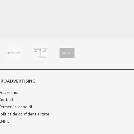
Adaugă în Coş
PROADVERTISING
Despre noi
Contact
ermeni si conditii
olitica de confidentialitate
ANPC