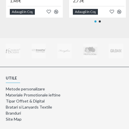
1,46€
2,73€
Adaugă în Coş
Adaugă în Coş
UTILE
Metode personalizare
Materiale Promotionale ieftine
Tipar Offset & Digital
Bratari si Lanyards Textile
Branduri
Site Map