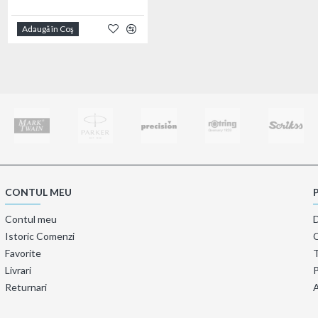
Adaugă în Coş
Adaugă în Coş
CONTUL MEU
Contul meu
Istoric Comenzi
Favorite
T
Livrari
P
Returnari