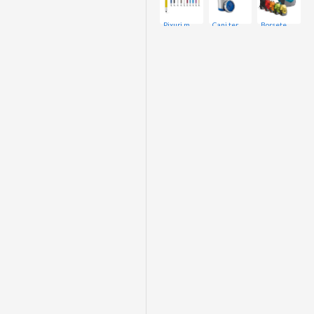
Pixuri metalice
Cani termice
Borsete si Rucsace