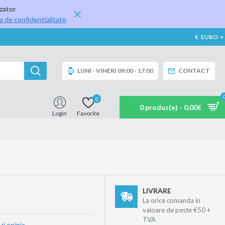
zator.
ca de confidentialitate
€
EURO
LUNI - VINERI 09:00 - 17:00
CONTACT
0
0 produs(e) - 0,00€
Login
Favorite
LIVRARE
La orice comanda in
valoare de peste €50 +
TVA
ţi opinia