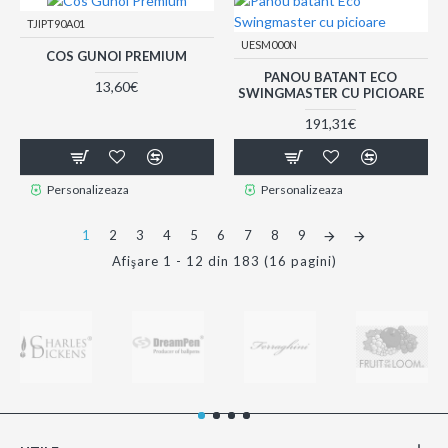
TJIPT90A01
UESM000N
COS GUNOI PREMIUM
PANOU BATANT ECO
13,60€
SWINGMASTER CU PICIOARE
191,31€
Personalizeaza
Personalizeaza
1
2
3
4
5
6
7
8
9
Afişare 1 - 12 din 183 (16 pagini)