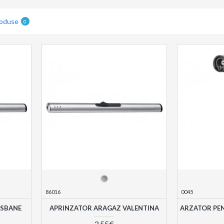
roduse
0
86016
0045
ISBANE
APRINZATOR ARAGAZ VALENTINA
ARZATOR PE
3,55€