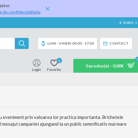
zator.
ca de confidentialitate
€
EURO
LUNI - VINERI 09:00 - 17:00
CONTACT
0
0 produs(e) - 0,00€
Login
Favorite
au eveniment prin valoarea lor practica importanta. Brichetele
 fel mesajul campaniei ajungand la un public semnificativ mai mare