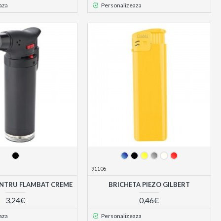
aza
Personalizeaza
91106
ENTRU FLAMBAT CREME
BRICHETA PIEZO GILBERT
3,24€
0,46€
aza
Personalizeaza