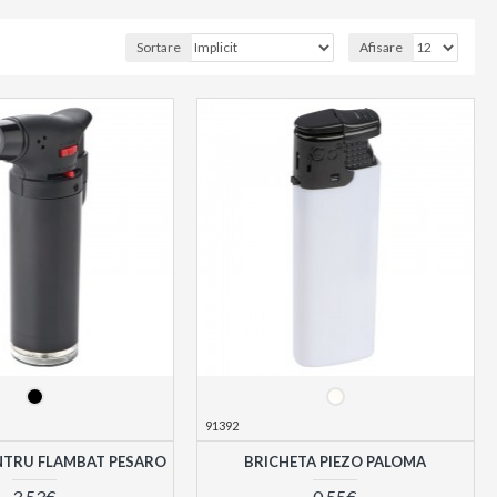
Sortare
Afisare
91392
NTRU FLAMBAT PESARO
BRICHETA PIEZO PALOMA
3,53€
0,55€