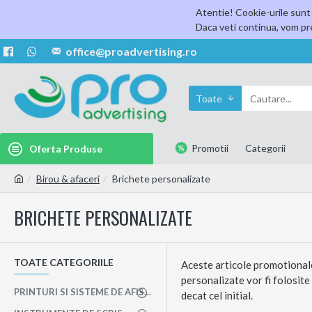
Atentie! Cookie-urile sunt 
Daca veti continua, vom pre
office@proadvertising.ro
Toate
Promotii
Categorii
Oferta Produse
Birou & afaceri
Brichete personalizate
BRICHETE PERSONALIZATE
TOATE CATEGORIILE
Aceste articole promotionale
personalizate vor fi folosite
PRINTURI SI SISTEME DE AFISAJ
decat cel initial.