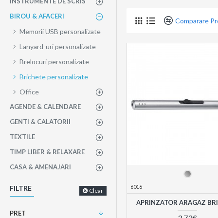
INSTRUMENTE DE SCRIS
BIROU & AFACERI
Comparare P
Memorii USB personalizate
Lanyard-uri personalizate
Brelocuri personalizate
Brichete personalizate
Office
AGENDE & CALENDARE
GENTI & CALATORII
TEXTILE
TIMP LIBER & RELAXARE
CASA & AMENAJARI
6016
FILTRE
Clear
APRINZATOR ARAGAZ BR
PRET
3,73€