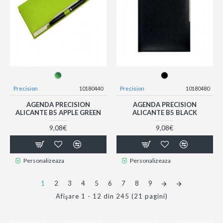
Precision
10180440
Precision
10180480
AGENDA PRECISION
AGENDA PRECISION
ALICANTE B5 APPLE GREEN
ALICANTE B5 BLACK
9,08€
9,08€
Personalizeaza
Personalizeaza
1
2
3
4
5
6
7
8
9
Afişare 1 - 12 din 245 (21 pagini)