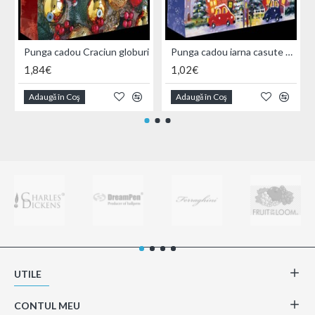
Punga cadou Craciun globuri
Punga cadou iarna casute noaptea
1,84€
1,02€
Adaugă în Coş
Adaugă în Coş
UTILE
CONTUL MEU