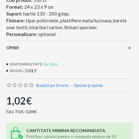
Cod produs:
530 LY
Format:
24 x 23 x 9 cm
Suport:
hartie 130 - 200 g/mp;
Finisare:
tipar policromie, plastifiere mata/lucioasa, barete
snur textil, intarituri carton, finisari speciale;
Personalizare:
optional
OPINII
În Stoc
DISPONIBILITATE:
530LY
MODEL:
Bazată pe 0 note.
-
Spune-ţi opinia
1,02€
Fără TVA: 0,84€
CANTITATE MINIMA RECOMANDATA
Pret/buc calculat pentru o comanda minima de 50