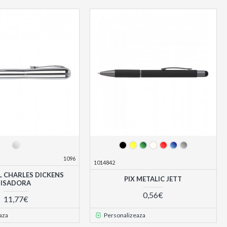
s
1096
1014842
L CHARLES DICKENS
PIX METALIC JETT
ISADORA
0,56€
11,77€
aza
Personalizeaza