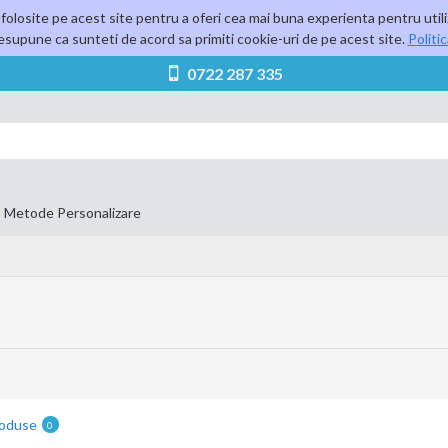
folosite pe acest site pentru a oferi cea mai buna experienta pentru utili
supune ca sunteti de acord sa primiti cookie-uri de pe acest site.
Politi
0722 287 335
Metode Personalizare
roduse
0