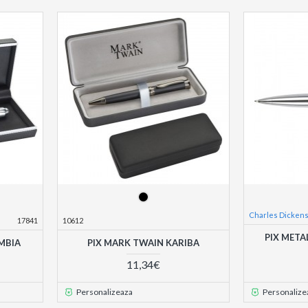
Charles Dicken
17841
10612
PIX META
MBIA
PIX MARK TWAIN KARIBA
11,34€
Personalizeaza
Personalize