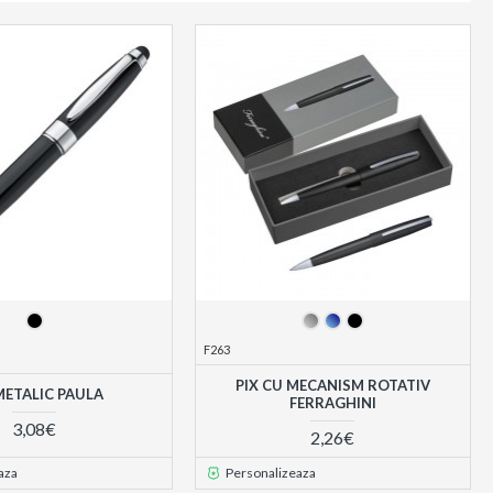
F263
PIX CU MECANISM ROTATIV
METALIC PAULA
FERRAGHINI
3,08€
2,26€
aza
Personalizeaza