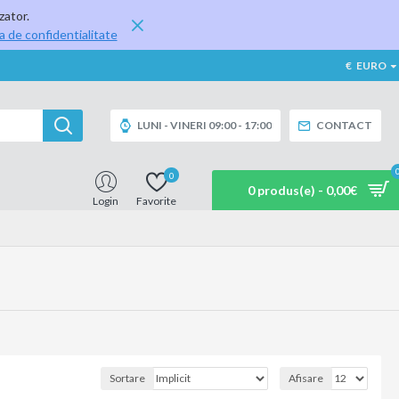
zator.
ca de confidentialitate
€
EURO
LUNI - VINERI 09:00 - 17:00
CONTACT
0
0 produs(e) - 0,00€
Login
Favorite
Sortare
Afisare