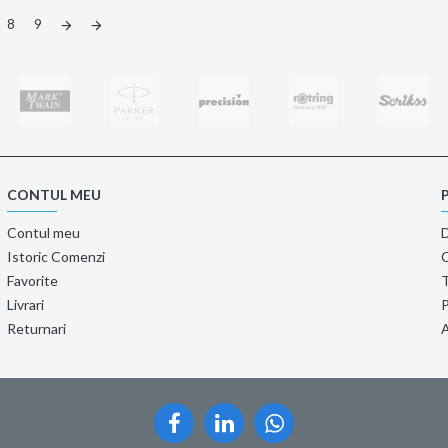
8
9
CONTUL MEU
Contul meu
Istoric Comenzi
Favorite
T
Livrari
P
Returnari