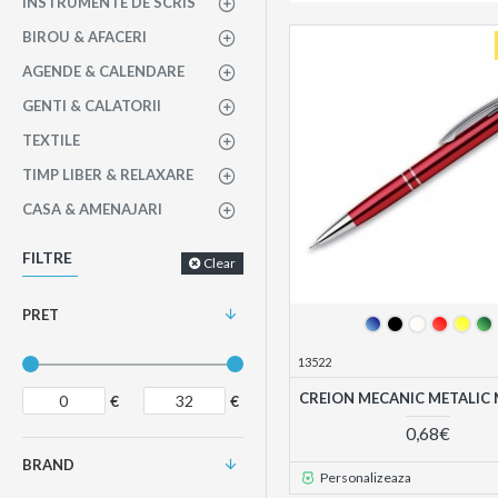
INSTRUMENTE DE SCRIS
BIROU & AFACERI
AGENDE & CALENDARE
GENTI & CALATORII
TEXTILE
TIMP LIBER & RELAXARE
CASA & AMENAJARI
FILTRE
Clear
PRET
13522
CREION MECANIC METALIC 
€
€
0,68€
BRAND
Personalizeaza