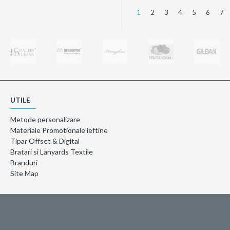
1
2
3
4
5
6
7
UTILE
Metode personalizare
Materiale Promotionale ieftine
Tipar Offset & Digital
Bratari si Lanyards Textile
Branduri
Site Map