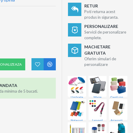
RETUR
Poti returna acest
produs in siguranta.
PERSONALIZARE
Servicii de personalizare
complete.
MACHETARE
GRATUITA
Oferim simulari de
SONALIZEAZA
personalizare
MANDATA
da minima de 5 bucati.
Umbrele
Mape
Genti cosmetice
Notesuri
Lanyard
Accesorii birou