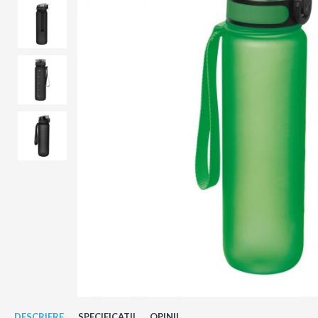
DESCRIERE
SPECIFICATII
OPINII