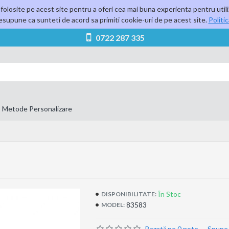
folosite pe acest site pentru a oferi cea mai buna experienta pentru utili
supune ca sunteti de acord sa primiti cookie-uri de pe acest site.
Politi
0722 287 335
Metode Personalizare
În Stoc
DISPONIBILITATE:
83583
MODEL:
Bazată pe 0 note.
-
Spune-