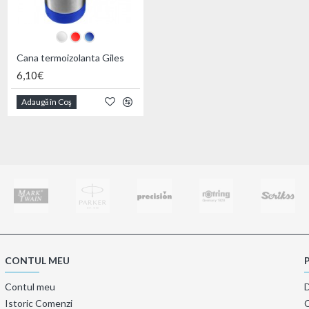
Cana termoizolanta Giles
Cana termoizolanta Gin
6,10€
6,09€
Adaugă în Coş
Adaugă în Coş
CONTUL MEU
Contul meu
Istoric Comenzi