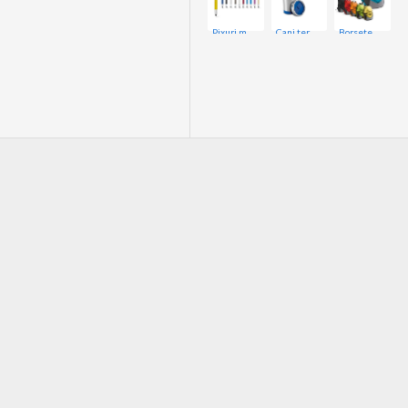
Pixuri metalice
Cani termice
Borsete si Rucsace