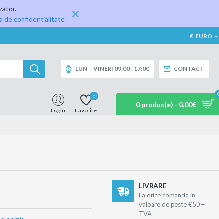
zator.
ca de confidentialitate
€
EURO
LUNI - VINERI 09:00 - 17:00
CONTACT
0
0 produs(e) - 0,00€
Login
Favorite
LIVRARE
La orice comanda in
valoare de peste €50 +
TVA
ţi opinia