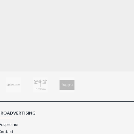
Cana termoizolanta Golliat
8,30€
Adaugă în Coş
PROADVERTISING
Despre noi
Contact