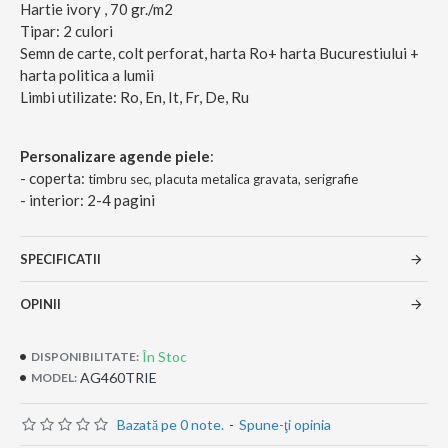
Hartie ivory , 70 gr./m2
Tipar: 2 culori
Semn de carte, colt perforat, harta Ro+ harta Bucurestiului +
harta politica a lumii
Limbi utilizate: Ro, En, It, Fr, De, Ru
Personalizare agende piele
:
- coperta:
timbru sec, placuta metalica gravata, serigrafie
- interior: 2-4 pagini
SPECIFICATII
OPINII
În Stoc
DISPONIBILITATE:
AG460TRIE
MODEL:
Bazată pe 0 note.
-
Spune-ţi opinia