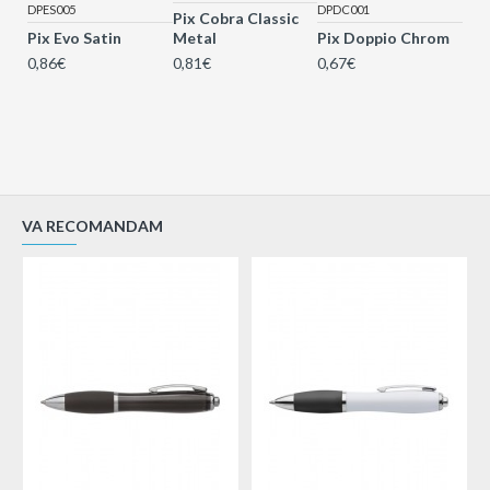
DPES005
DPDC001
Pix Cobra Classic
Pix Evo Satin
Metal
Pix Doppio Chrom
0,86€
0,81€
0,67€
VA RECOMANDAM