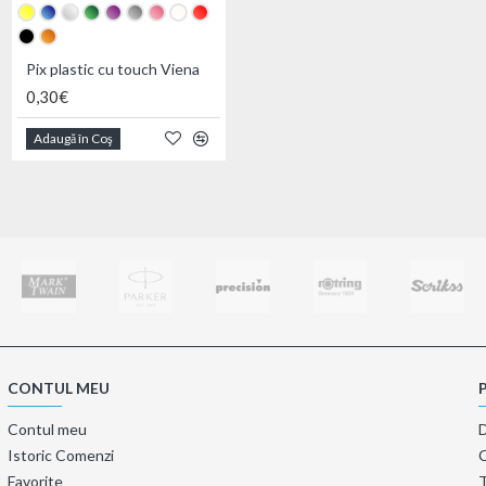
Pix plastic Olympic
Pix plastic cu touch Viena
0,31€
0,30€
Adaugă în Coş
Adaugă în Coş
CONTUL MEU
Contul meu
Istoric Comenzi
Favorite
T