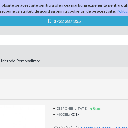
folosite pe acest site pentru a oferi cea mai buna experienta pentru utili
supune ca sunteti de acord sa primiti cookie-uri de pe acest site.
Politi
0722 287 335
Metode Personalizare
În Stoc
DISPONIBILITATE:
3015
MODEL:
Bazată pe 0 note.
-
Spune-