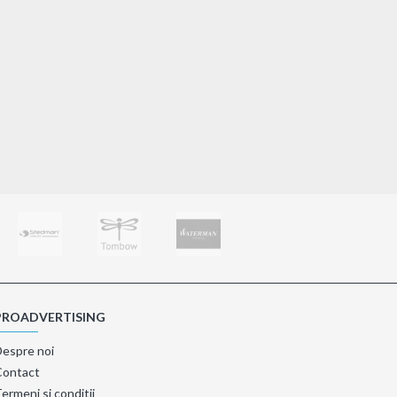
Pix plastic White Swan
0,43€
Adaugă în Coş
PROADVERTISING
Despre noi
Contact
ermeni si conditii