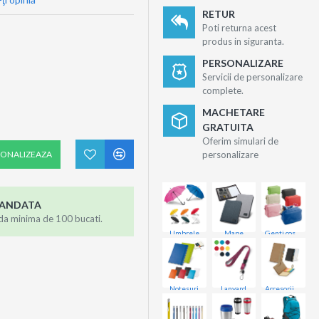
RETUR
Poti returna acest
produs in siguranta.
PERSONALIZARE
Servicii de personalizare
complete.
MACHETARE
GRATUITA
Oferim simulari de
SONALIZEAZA
personalizare
MANDATA
da minima de 100 bucati.
Umbrele
Mape
Genti cosmetice
Notesuri
Lanyard
Accesorii birou