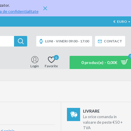
zator.
ca de confidentialitate
€
EURO
LUNI - VINERI 09:00 - 17:00
CONTACT
0
0 produs(e) - 0,00€
Login
Favorite
LIVRARE
La orice comanda in
valoare de peste €50 +
TVA
ţi opinia