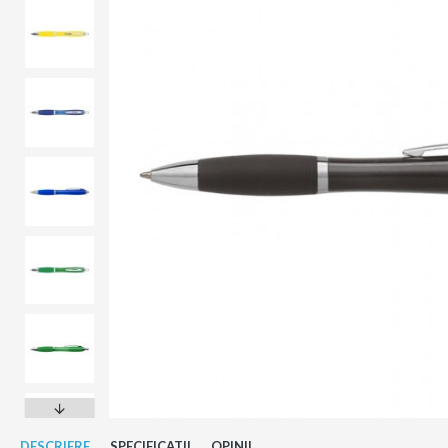
DESCRIERE
SPECIFICATII
OPINII