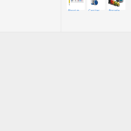
Pixuri metalice
Cani termice
Borsete si Rucsace