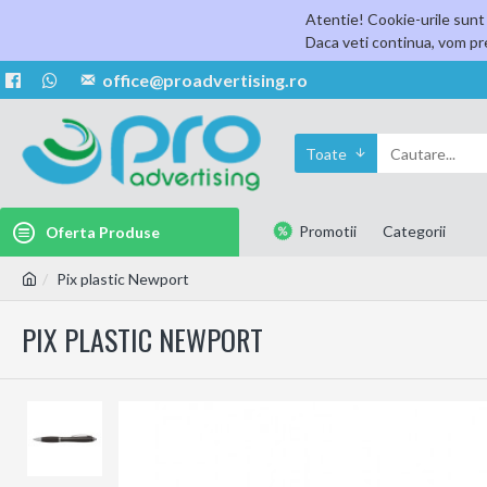
Atentie! Cookie-urile sunt 
Daca veti continua, vom pre
office@proadvertising.ro
Toate
Promotii
Categorii
Oferta Produse
Pix plastic Newport
PIX PLASTIC NEWPORT