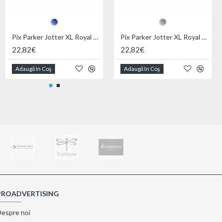
Pix Parker Jotter XL Royal Primrose Matte Blue CT
Pix Parker Jotter XL Royal Alexandra Matte Grey CT
Pix plastic Olympic
22,82€
22,82€
0,31€
Adaugă în Coş
Adaugă în Coş
Adaugă în Coş
PROADVERTISING
Despre noi