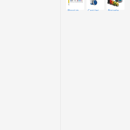
Pixuri metalice
Cani termice
Borsete si Rucsace