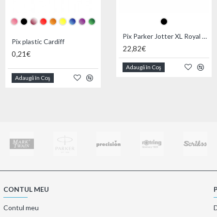
Pix Parker Jotter XL Royal Richmond Matte Black CT
Pix plastic Cardiff
Pix plastic cu touch Viena
22,82€
0,21€
0,30€
Adaugă în Coş
Adaugă în Coş
Adaugă în Coş
CONTUL MEU
Contul meu