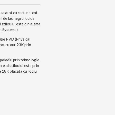
a atat cu cartuse, cat
ri de lac negru lucios
stiloului este din alama
n Systems).
ogie PVD (Physical
cat cu aur 23K prin
 paladiu prin tehnologie
 al stiloului este prin
de 18K placata cu rodiu