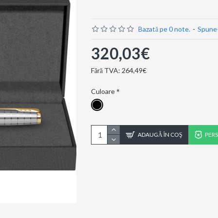
Bazată pe 0 note.
-
Spune-
320,03€
Fără TVA: 264,49€
Culoare
ADAUGĂ ÎN COŞ
PER