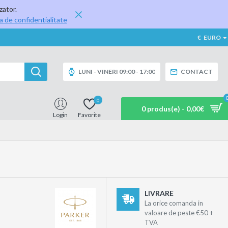
zator.
ca de confidentialitate
€
EURO
LUNI - VINERI 09:00 - 17:00
CONTACT
0
0 produs(e) - 0,00€
Login
Favorite
LIVRARE
La orice comanda in
valoare de peste €50 +
TVA