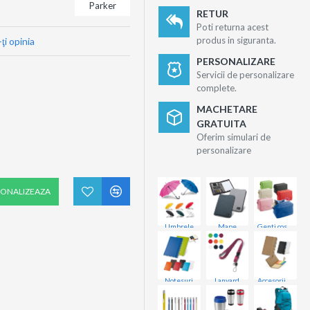
Parker
RETUR
Poti returna acest
produs in siguranta.
ţi opinia
PERSONALIZARE
Servicii de personalizare
complete.
MACHETARE
GRATUITA
Oferim simulari de
personalizare
SONALIZEAZA
Umbrele
Mape
Genti cosmetice
Notesuri
Lanyard
Accesorii birou