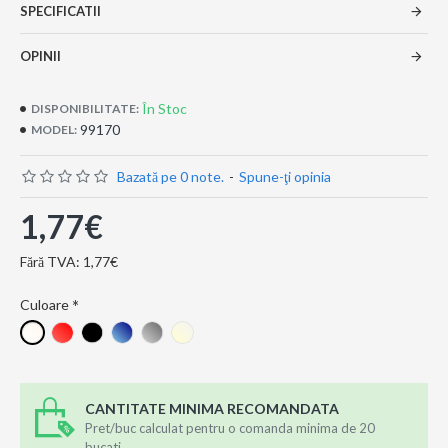
SPECIFICATII
OPINII
În Stoc
DISPONIBILITATE:
99170
MODEL:
Bazată pe 0 note.
-
Spune-ţi opinia
1,77€
Fără TVA: 1,77€
Culoare
CANTITATE MINIMA RECOMANDATA
Pret/buc calculat pentru o comanda minima de 20
bucati.