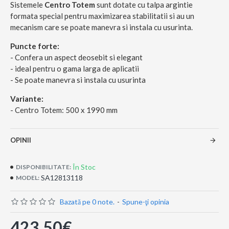
Sistemele
Centro
Totem
sunt dotate cu talpa argintie
formata special pentru maximizarea stabilitatii si au un
mecanism care se poate manevra si instala cu usurinta.
Puncte forte:
- Confera un aspect deosebit si elegant
- ideal pentru o gama larga de aplicatii
- Se poate manevra si instala cu usurinta
Variante:
- Centro Totem: 500 x 1990 mm
OPINII
În Stoc
DISPONIBILITATE:
SA12813118
MODEL:
Bazată pe 0 note.
-
Spune-ţi opinia
423,50€