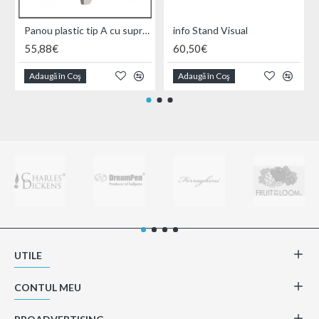
Panou plastic tip A cu suprafata neagra
info Stand Visual
55,88€
60,50€
Adaugă în Coş
Adaugă în Coş
UTILE
CONTUL MEU