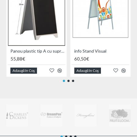
Panou plastic tip A cu suprafata neagra
info Stand Visual
55,88€
60,50€
Adaugă în Coş
Adaugă în Coş