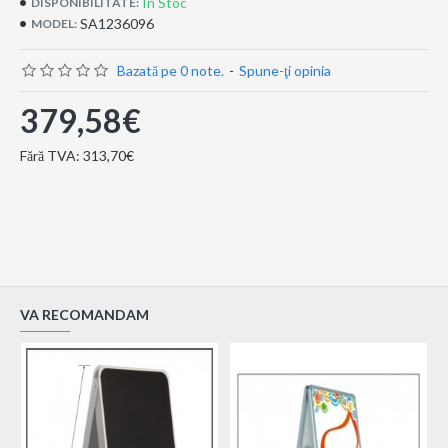
În Stoc
DISPONIBILITATE:
SA1236096
MODEL:
Bazată pe 0 note.
-
Spune-ţi opinia
379,58€
Fără TVA: 313,70€
VA RECOMANDAM