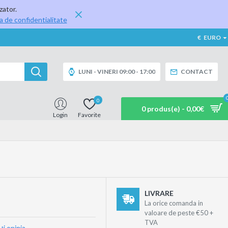
zator.
ca de confidentialitate
€
EURO
LUNI - VINERI 09:00 - 17:00
CONTACT
0
0 produs(e) - 0,00€
Login
Favorite
LIVRARE
La orice comanda in
valoare de peste €50 +
TVA
ţi opinia