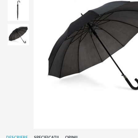
DESCRIERE
SPECIFICATII
OPINII