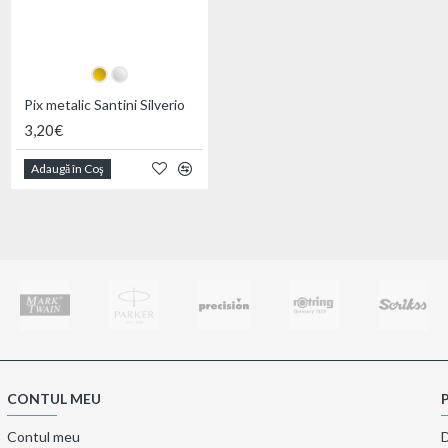
Pix metalic Santini Silverio
Eticheta bagaje Folke
3,20€
0,25€
Adaugă în Coş
Adaugă în Coş
CONTUL MEU
Contul meu