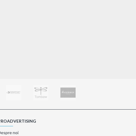
Rucsac Austen
5,46€
Adaugă în Coş
PROADVERTISING
Despre noi