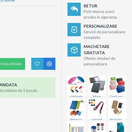
RETUR
Poti returna acest
produs in siguranta.
PERSONALIZARE
Servicii de personalizare
complete.
MACHETARE
GRATUITA
Oferim simulari de
SONALIZEAZA
personalizare
MANDATA
da minima de 5 bucati.
Umbrele
Mape
Genti cosmetice
Notesuri
Lanyard
Accesorii birou