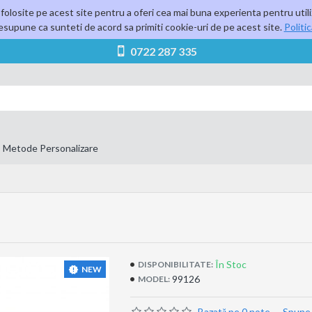
folosite pe acest site pentru a oferi cea mai buna experienta pentru utili
supune ca sunteti de acord sa primiti cookie-uri de pe acest site.
Politi
0722 287 335
Metode Personalizare
În Stoc
DISPONIBILITATE:
NEW
99126
MODEL:
Bazată pe 0 note.
-
Spune-