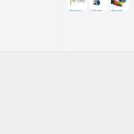
Pixuri metalice
Cani termice
Borsete si Rucsace