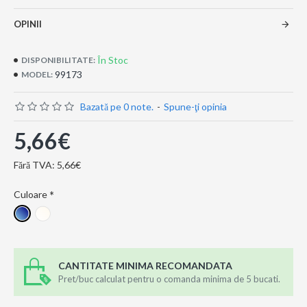
OPINII
În Stoc
DISPONIBILITATE:
99173
MODEL:
Bazată pe 0 note.
-
Spune-ţi opinia
5,66€
Fără TVA: 5,66€
Culoare
CANTITATE MINIMA RECOMANDATA
Pret/buc calculat pentru o comanda minima de 5 bucati.