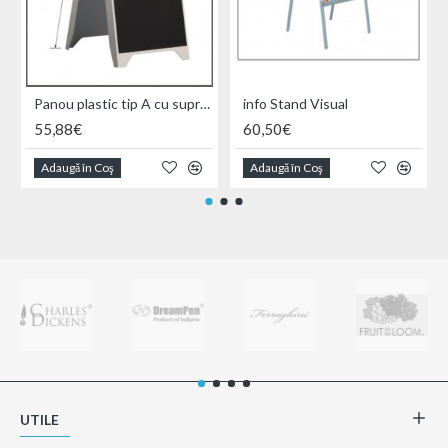
Panou plastic tip A cu suprafata neagra
info Stand Visual
55,88€
60,50€
Adaugă în Coş
Adaugă în Coş
UTILE