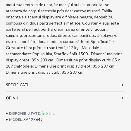
monteaza extrem de usor, iar mesajul publicitar printat se
ataseaza de corpul acestuia prin doar cateva miscari. Tablia
orizontala a acestui display are o finisare neagra, deosebita,
compusa din doua parti perfect simetrice. Counter Visual este
partenerul perfect pentru organizarea diferitelor actiuni:
sampling, prezentari produs, diferite campanii etc. Displayer-ul
este disponibil in doua modele: curbat si drept.Specificatii: -
Greutate (fara print, cu sac textil): 12 kg - Materiale
recomandate: PopUp film, Starflex Solit 1500 - Dimensiune print
display drept: 85 x 203 cm - Dimensiune print display curb: 85 x
287 cmModele: Dimensiune print display drept: 85 x 287 cm;
Dimensiune print display curb: 85 x 207 cm
SPECIFICATII
OPINII
În Stoc
DISPONIBILITATE:
SA128649
MODEL: