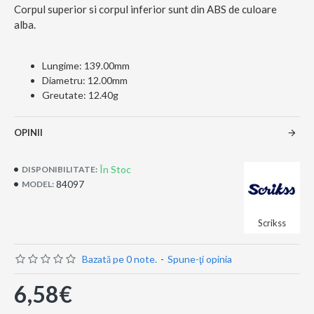
Corpul superior si corpul inferior sunt din ABS de culoare
alba.
Lungime:
139.00mm
Diametru:
12.00mm
Greutate:
12.40g
OPINII
În Stoc
DISPONIBILITATE:
84097
MODEL:
Scrikss
Bazată pe 0 note.
-
Spune-ţi opinia
6,58€