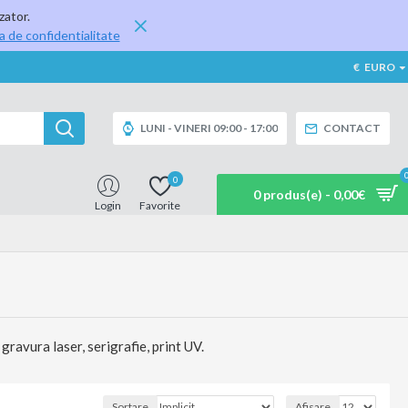
zator.
ca de confidentialitate
€
EURO
LUNI - VINERI 09:00 - 17:00
CONTACT
0
0 produs(e) - 0,00€
Login
Favorite
gravura laser, serigrafie, print UV.
Sortare
Afisare