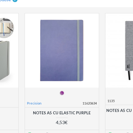
1135
Precision
11620634
NOTES A5 CU
NOTES A5 CU ELASTIC PURPLE
4,53€