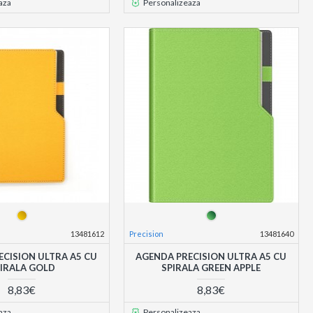
aza
Personalizeaza
13481612
Precision
13481640
ECISION ULTRA A5 CU
AGENDA PRECISION ULTRA A5 CU
IRALA GOLD
SPIRALA GREEN APPLE
8,83€
8,83€
aza
Personalizeaza