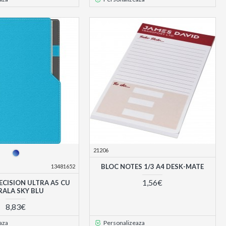
21206
BLOC NOTES 1/3 A4 DESK-MATE
13481652
1,56€
ECISION ULTRA A5 CU
RALA SKY BLU
8,83€
aza
Personalizeaza