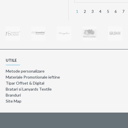
1
2
3
4
5
6
7
UTILE
Metode personalizare
Materiale Promotionale ieftine
Tipar Offset & Digital
Bratari si Lanyards Textile
Branduri
Site Map