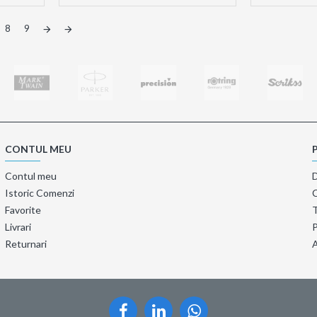
8
9
CONTUL MEU
Contul meu
Istoric Comenzi
Favorite
T
Livrari
P
Returnari