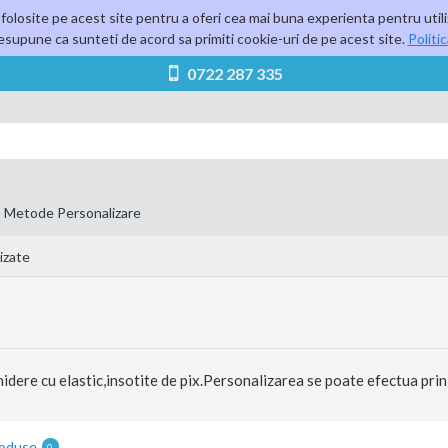
folosite pe acest site pentru a oferi cea mai buna experienta pentru utili
supune ca sunteti de acord sa primiti cookie-uri de pe acest site.
Politi
0722 287 335
Metode Personalizare
izate
hidere cu elastic,insotite de pix.Personalizarea se poate efectua prin 
roduse
0