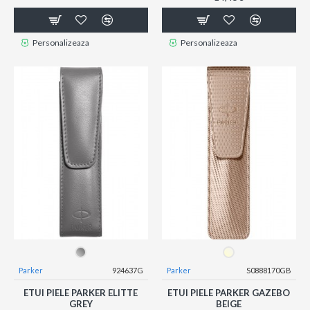
Personalizeaza
Personalizeaza
Parker
924637G
Parker
S0888170GB
ETUI PIELE PARKER ELITTE
ETUI PIELE PARKER GAZEBO
GREY
BEIGE