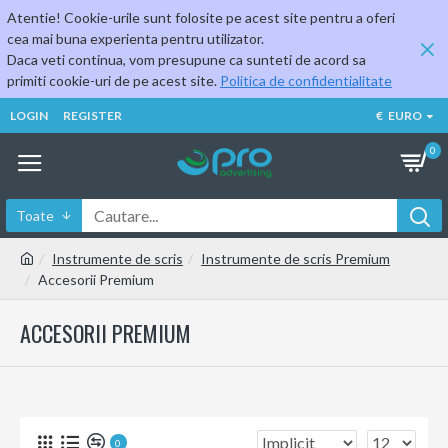
Atentie! Cookie-urile sunt folosite pe acest site pentru a oferi
cea mai buna experienta pentru utilizator.
Daca veti continua, vom presupune ca sunteti de acord sa
primiti cookie-uri de pe acest site.
Politica de confidentialitate
LOGIN
REGISTER
€
EURO
0
Toate
Instrumente de scris
Instrumente de scris Premium
Accesorii Premium
ACCESORII PREMIUM
0