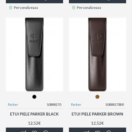
Personalizeaza
Personalizeaza
Parker
S0888170
Parker
S0888170BR
ETUI PIELE PARKER BLACK
ETUI PIELE PARKER BROWN
12,52€
12,52€