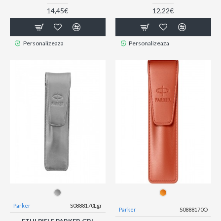
14,45€
12,22€
Personalizeaza
Personalizeaza
Parker
S0888170Lgr
Parker
S0888170O