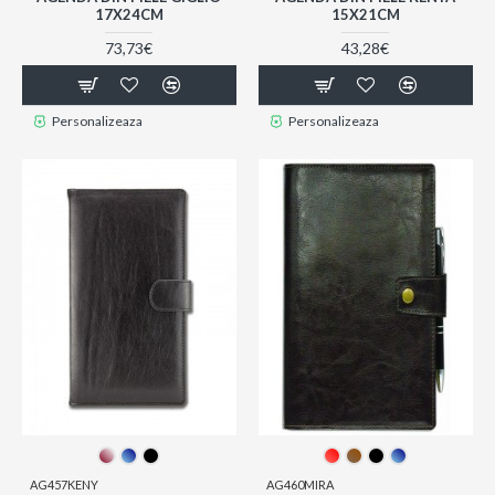
17X24CM
15X21CM
73,73€
43,28€
Personalizeaza
Personalizeaza
AG457KENY
AG460MIRA