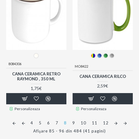
8084306
MO8422
CANA CERAMICA RETRO
CANA CERAMICA RILCO
RAYMOND , 350 ML
2,59€
1,75€
Personalizeaza
Personalizeaza
4
5
6
7
8
9
10
11
12
Afişare 85 - 96 din 484 (41 pagini)