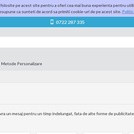
folosite pe acest site pentru a oferi cea mai buna experienta pentru utili
supune ca sunteti de acord sa primiti cookie-uri de pe acest site.
Politi
0722 287 335
Metode Personalizare
vra un mesaj pentru un timp indelungat, fata de alte forme de publicitate.