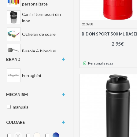
personalizate
Cani si termosuri din
inox
210288
BIDON SPORT 500 ML BASEL
Ochelari de soare
2,95€
Busole & binocluri
BRAND
Personalizeaza
Pedometre fitness
personalizate
Ferraghini
Accesorii auto &
ciclism
MECANISM
Ceasuri de mana
manuala
Jocuri de interior
CULOARE
Jocuri de exterior