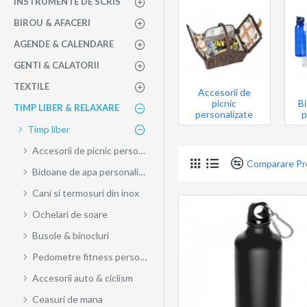
INSTRUMENTE DE SCRIS
BIROU & AFACERI
AGENDE & CALENDARE
GENTI & CALATORII
TEXTILE
Accesorii de
picnic
B
TIMP LIBER & RELAXARE
personalizate
p
Timp liber
Accesorii de picnic personalizate
Comparare P
Bidoane de apa personalizate
Cani si termosuri din inox
Ochelari de soare
Busole & binocluri
Pedometre fitness personalizate
Accesorii auto & ciclism
Ceasuri de mana