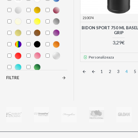
210074
BIDON SPORT 750 ML BASEL
GRIP
3,29€
Personalizeaza
1
2
3
4
5
FILTRE