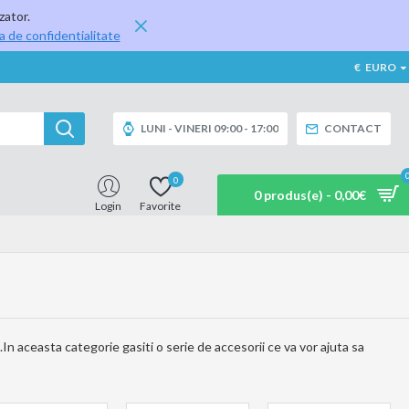
zator.
ca de confidentialitate
€
EURO
LUNI - VINERI 09:00 - 17:00
CONTACT
0
0 produs(e) - 0,00€
Login
Favorite
In aceasta categorie gasiti o serie de accesorii ce va vor ajuta sa