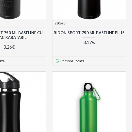
210690
T 750 ML BASELINE CU
BIDON SPORT 750 ML BASELINE PLUS
AC RABATABIL
3,17€
3,26€
aza
Personalizeaza