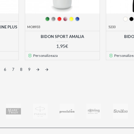
INE PLUS
MO8933
5233
BIDON SPORT AMALIA
BIDO
1,95€
Personalizeaza
Personalize
6
7
8
9