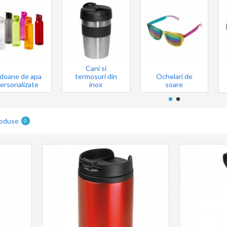
Cani si
idoane de apa
termosuri din
Ochelari de
ersonalizate
inox
soare
roduse
0