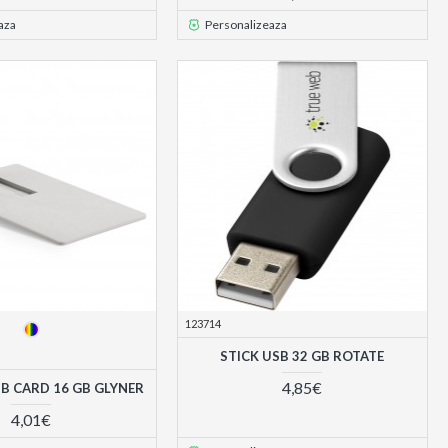
aza
Personalizeaza
123714
STICK USB 32 GB ROTATE
4,85€
B CARD 16 GB GLYNER
4,01€