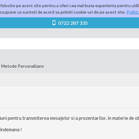
folosite pe acest site pentru a oferi cea mai buna experienta pentru utili
supune ca sunteti de acord sa primiti cookie-uri de pe acest site.
Politi
0722 287 335
Metode Personalizare
iuni pentru transmiterea mesajelor si a prezentarilor, in materie de 
 indemana !