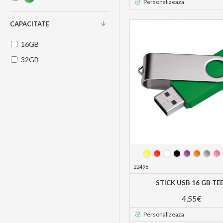
Personalizeaza
CAPACITATE
16GB
32GB
22496
STICK USB 16 GB TE
4,55€
Personalizeaza