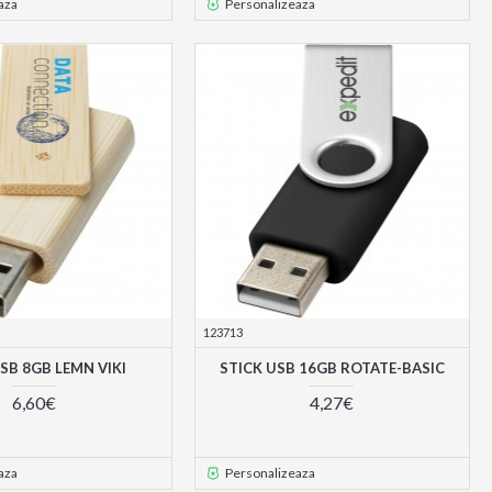
aza
Personalizeaza
123713
SB 8GB LEMN VIKI
STICK USB 16GB ROTATE-BASIC
6,60€
4,27€
aza
Personalizeaza