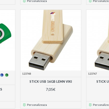
Personalizeaza
Personalize
123748
123747
STICK USB 16GB LEMN VIKI
STICK U
7,05€
ES
Personalizeaza
Personalize