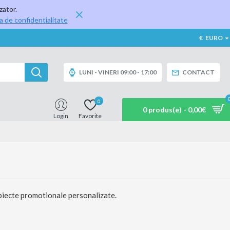
zator.
ca de confidentialitate
€
EURO
LUNI - VINERI 09:00 - 17:00
CONTACT
0
0 produs(e) - 0,00€
Login
Favorite
obiecte promotionale personalizate.