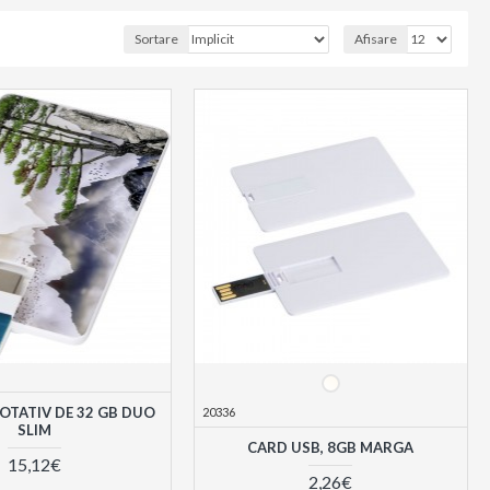
Sortare
Afisare
OTATIV DE 32 GB DUO
20336
SLIM
CARD USB, 8GB MARGA
15,12€
2,26€