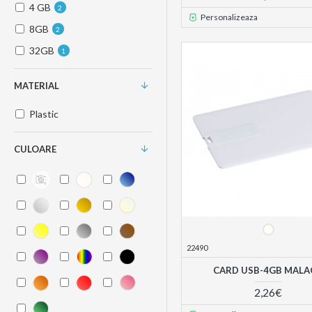
4 GB
2
Personalizeaza
8GB
2
32GB
1
MATERIAL
Plastic
CULOARE
22490
CARD USB-4GB MALA
2,26€