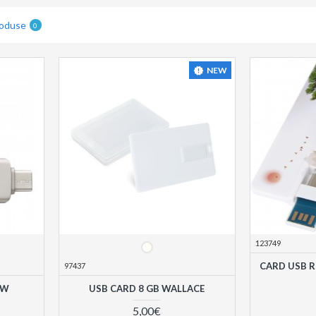
roduse
0
NEW
123749
CARD USB R
97437
OW
USB CARD 8 GB WALLACE
5,00€