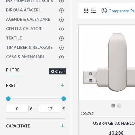
INSTRUMENTE DE SCRIS
BIROU & AFACERI
Comparare P
AGENDE & CALENDARE
GENTI & CALATORII
TEXTILE
TIMP LIBER & RELAXARE
CASA & AMENAJARI
FILTRE
Clear
PRET
€
€
1001765
USB 64 GB 3.0 HARL
CAPACITATE
18,23€